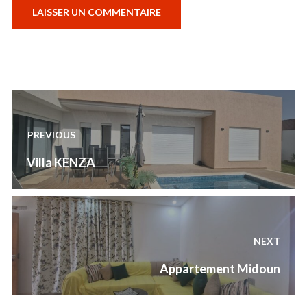
Navigation
de
PREVIOUS
l’article
Previous
Villa KENZA
post:
NEXT
Next
Appartement Midoun
post: