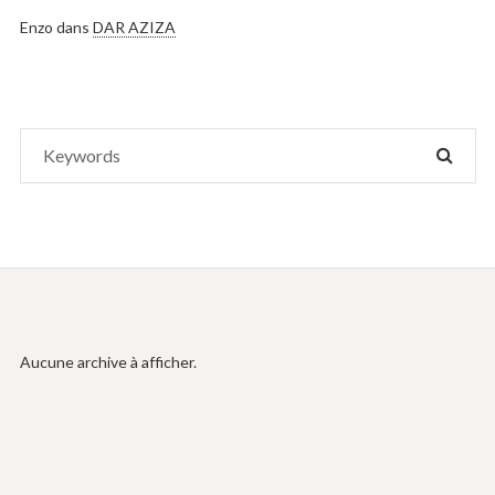
Enzo
dans
DAR AZIZA
Search
SEAR
for:
Aucune archive à afficher.