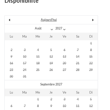
Disponibilité
Aujourd'hui
Lu
Ma
Me
Je
Ve
Sa
Di
1
2
3
4
5
6
7
8
9
10
11
12
13
14
15
16
17
18
19
20
21
22
23
24
25
26
27
28
29
30
31
Septembre 2027
Lu
Ma
Me
Je
Ve
Sa
Di
1
2
3
4
5
6
7
8
9
10
11
12