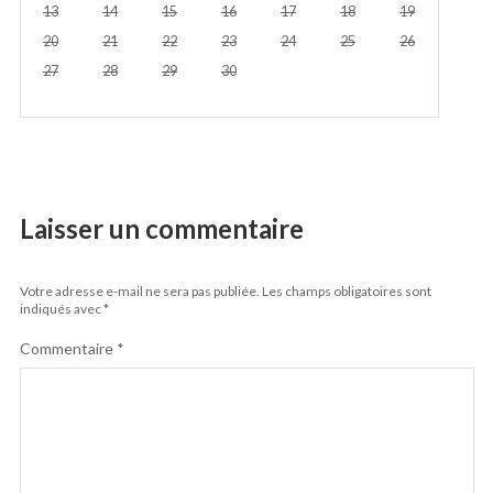
13
14
15
16
17
18
19
20
21
22
23
24
25
26
27
28
29
30
Laisser un commentaire
Votre adresse e-mail ne sera pas publiée.
Les champs obligatoires sont
indiqués avec
*
Commentaire
*