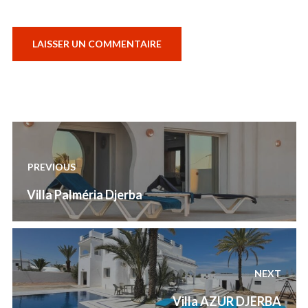
Navigation
de
PREVIOUS
l’article
Previous
Villa Palméria Djerba
post:
NEXT
Next
Villa AZUR DJERBA