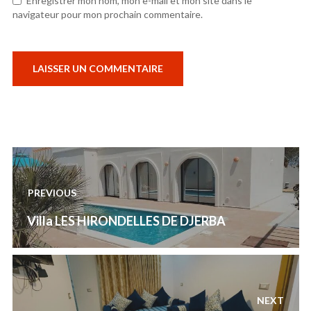
Enregistrer mon nom, mon e-mail et mon site dans le
navigateur pour mon prochain commentaire.
Navigation
de
PREVIOUS
l’article
Previous
Villa LES HIRONDELLES DE DJERBA
post:
NEXT