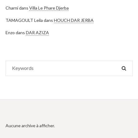
Charni
dans
Villa Le Phare Djerba
TAMAGOULT Leila
dans
HOUCH DAR JERBA
Enzo
dans
DAR AZIZA
Search
SEAR
for:
Aucune archive à afficher.