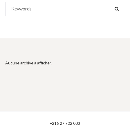
Search
SEAR
for:
Aucune archive à afficher.
+216 27 702 003