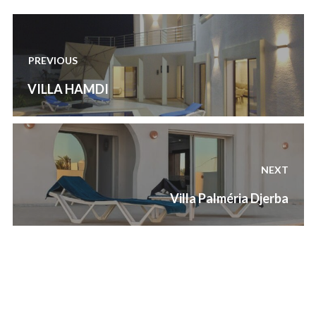
Navigation
de
PREVIOUS
l’article
Previous
VILLA HAMDI
post:
NEXT
Next
Villa Palméria Djerba
post: