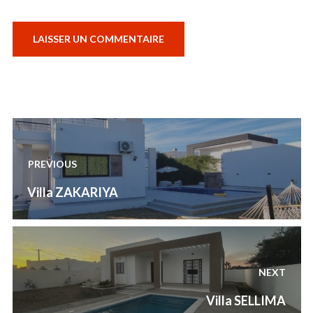
Navigation
de
PREVIOUS
l’article
Previous
Villa ZAKARIYA
post:
NEXT
Next
Villa SELLIMA
post: