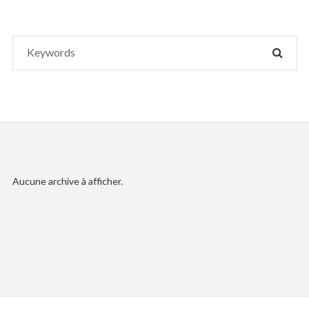
Search
SEAR
for:
Aucune archive à afficher.